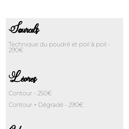
Sourcils
Technique du poudré et poil à poil -
290€
Lèvres
Contour - 250€
Contour + Dégradé - 290€